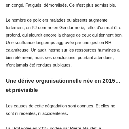
en congé. Fatigués, démoralisés. Ce n’est
plus
admissible.
Le nombre de
policiers
malades
ou absents
augmente
fortement
,
en PJ comme en Gendarmerie,
reflet d’un mal-être
profond, qui alourdit encore la charge de ceux qui tiennent bon.
Une souffrance longtemps aggravée par une gestion RH
calamiteuse. Un audit interne sur les ressources humaines a
bien été mené, mais ses conclusions, pourtant attendues,
n’ont jamais été rendues publiques.
Une dérive organisationnelle née en 2015…
et prévisible
Les causes de cette dégradation sont connues. Et elles ne
sont ni récentes, ni accidentelles.
La
LPol
votée en 2015, portée par Pierre
Maudet
, a